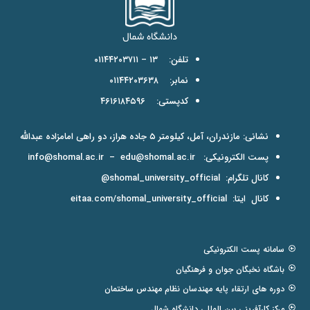
تلفن: ۱۳ – ۰۱۱۴۴۲۰۳۷۱۱
نمابر: ۰۱۱۴۴۲۰۳۶۳۸
کدپستی: ۴۶۱۶۱۸۴۵۹۶
نشانی: مازندران، آمل، کیلومتر ۵ جاده هراز، دو راهی امامزاده عبدالله
پست الکترونیکی:
edu@shomal.ac.ir
–
info@shomal.ac.ir
کانال تلگرام:
shomal_university_official@
کانال ایتا:
eitaa.com/shomal_university_official
سامانه پست الکترونیکی
باشگاه نخبگان جوان و فرهنگیان
دوره های ارتقاء پایه مهندسان نظام مهندس ساختمان
مرکز کارآفرینی بین المللی دانشگاه شمال