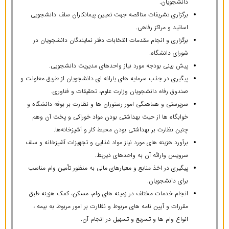
دانشجویان.
برگزاری تشریفات مناقصه جهت تعیین پیمانکاران سلف دانشجویی
اساتید و مراکز رفاهی.
برگزاری و انجام مقدمات انتخابات دفتر نمایندگان دانشجویان در
شورای دانشگاه.
پیش بینی بودجه مورد نیاز واحدهای مدیریت دانشجویی.
پیگیری در جذب سرمایه های یارانه ای دانشجویان از طریق معاونت و
صندوق رفاه دانشجویان وزارت علوم، تحقیقات و فناوری.
سرپرستی و هماهنگی امور رستوران ها و نظارت بر بوفه دانشگاه و
خوابگاه ها از حیث بهداشتی بودن مواد خوراکی و پخت آن وهم
چنین نظارت بر بهداشتی بودن محیط کار و آشپزخانه‌ها.
برآورد هزینه های مورد نیاز مواد غذایی و تجهیزات آشپزخانه و سلف
سرویس وارائه آن به واحدهای ذیربط.
پیگیری در اخذ منابع و معیارهای مالی به منظور تأمین وام مناسب
برای دانشجویان.
انجام خدمات مختلف در زمینه های وام، مسکن، کمک هزینه طبق
مقررات و آیین نامه های مربوط و نظارت بر امور مربوط به بیمه ،
انواع وام ها و تسریع و تسهیل در انجام آن.