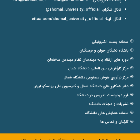
پست الکترونیکی:
edu@shomal.ac.ir
–
info@shomal.ac.ir
کانال تلگرام:
shomal_university_official@
کانال ایتا:
eitaa.com/shomal_university_official
سامانه پست الکترونیکی
باشگاه نخبگان جوان و فرهنگیان
دوره های ارتقاء پایه مهندسان نظام مهندس ساختمان
مرکز کارآفرینی بین المللی دانشگاه شمال
مرکز نوآوری هوش مصنوعی دانشگاه شمال
دفتر همکاری‌های دانشگاه شمال و کمیسیون ملی یونسکو ایران
فرم درخواست تدریس در دانشگاه
نشریات و مجلات دانشگاه
سامانه همایش های دانشگاه
کارکنان و تماس ها