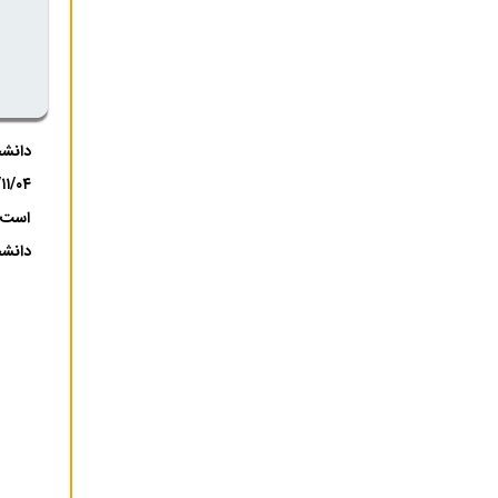
است ز
دانشج