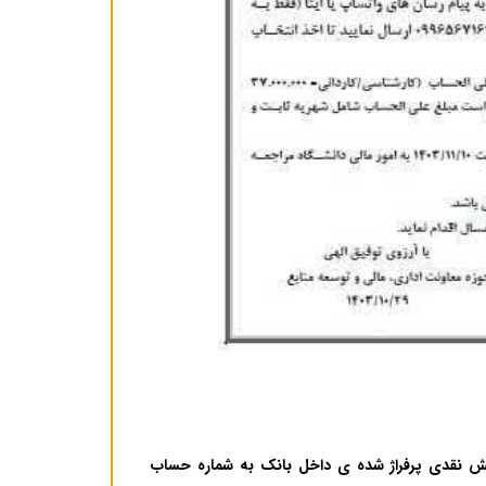
مبلغ شهریه را به شماره کارت ۶۰۳۷.۶۹۱۹.۹۰۷۶.۴۹۲۰ و یا فیش نقدی پرفراژ شده ی داخل بانک به شماره حساب