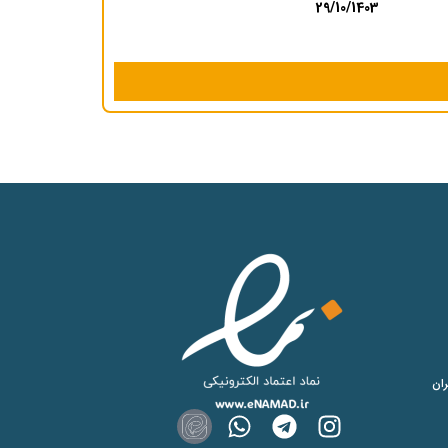
29/10/
ان