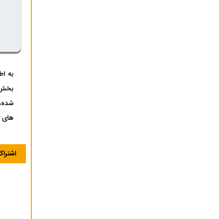
به اط
شده، 
های ف
اشترا