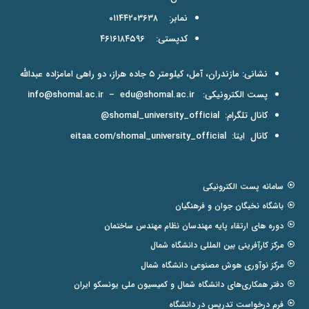
نمابر: ۰۱۱۴۴۲۰۳۶۳۸
کدپستی: ۴۶۱۶۱۸۴۵۹۶
نشانی: مازندران، آمل، کیلومتر ۵ جاده هراز، دو راهی امامزاده عبدالله
پست الکترونیکی:
edu@shomal.ac.ir
–
info@shomal.ac.ir
کانال تلگرام:
shomal_university_official@
کانال ایتا:
eitaa.com/shomal_university_official
سامانه پست الکترونیکی
باشگاه نخبگان جوان و فرهنگیان
دوره های ارتقاء پایه مهندسان نظام مهندس ساختمان
مرکز کارآفرینی بین المللی دانشگاه شمال
مرکز نوآوری هوش مصنوعی دانشگاه شمال
دفتر همکاری‌های دانشگاه شمال و کمیسیون ملی یونسکو ایران
فرم درخواست تدریس در دانشگاه