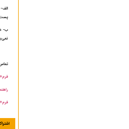
پست نمایند. آ
ب- در
نمی‌ب
تماس ب
فرم+
راهنم
فرم+م
اشترا