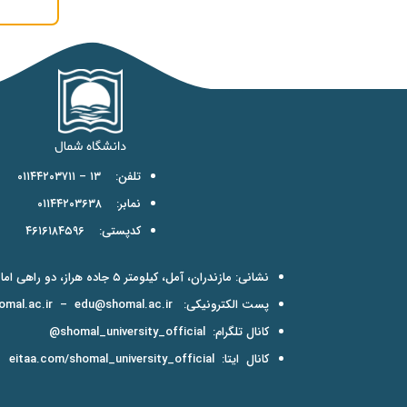
تلفن: ۱۳ – ۰۱۱۴۴۲۰۳۷۱۱
نمابر: ۰۱۱۴۴۲۰۳۶۳۸
کدپستی: ۴۶۱۶۱۸۴۵۹۶
نشانی: مازندران، آمل، کیلومتر ۵ جاده هراز، دو راهی امامزاده عبدالله
پست الکترونیکی:
edu@shomal.ac.ir
–
mal.ac.ir
کانال تلگرام:
shomal_university_official@
کانال ایتا:
eitaa.com/shomal_university_official