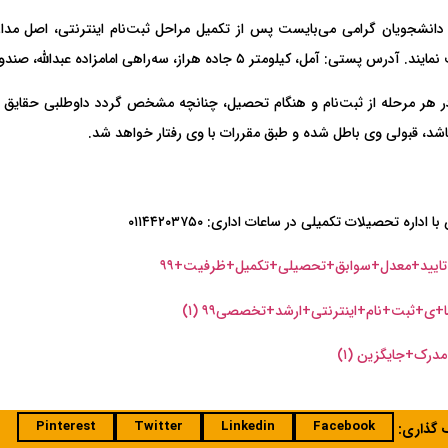
درس پستی: آمل، کیلومتر ۵ جاده هراز، سه‌راهی امامزاده عبدالله، صندوق پستی ۷۳۱ کد پستی ۴۶۱۶۱۱۹۹۸۷
 هر مرحله‌ از ثبت‌نام‌ و هنگام‌ تحصیل‌، چنانچه‌ مشخص‌ گردد داوطلبی‌ حقایق‌ ر
اشد، قبولی‌ وی باطل شده‌ و طبق‌ مقررات‌ با وی‌ رفتار خواهد شد.
ا اداره تحصیلات تکمیلی در ساعات اداری: ۰۱۱۴۴۲۰۳۷۵۰
تایید+معدل+سوابق+تحصیلی+تکمیل+ظرفیت+۹۹
ا+ی+ثبت+نام+اینترنتی+ارشد+تخصصی۹۹ (۱)
درک+جایگزین (۱)
Pinterest
Twitter
Linkedin
Facebook
ک گذاری: