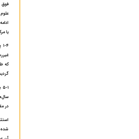
علوم 
ادامه
یا مر
-۴
گردید
در مق
استثن
شده آ
آن عم