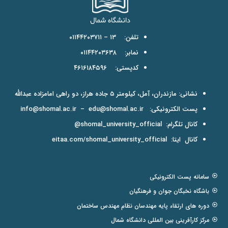
تلفن: ۱۳ – ۰۱۱۴۴۲۰۳۷۱۱
نمابر: ۰۱۱۴۴۲۰۳۶۳۸
کدپستی: ۴۶۱۶۱۸۴۵۹۶
نشانی: مازندران، آمل، کیلومتر ۵ جاده هراز، دو راهی امامزاده عبدالله
پست الکترونیکی:
edu@shomal.ac.ir
–
info@shomal.ac.ir
کانال تلگرام:
shomal_university_official@
کانال ایتا:
eitaa.com/shomal_university_official
سامانه پست الکترونیکی
باشگاه نخبگان جوان و فرهنگیان
دوره های ارتقاء پایه مهندسان نظام مهندس ساختمان
مرکز کارآفرینی بین المللی دانشگاه شمال