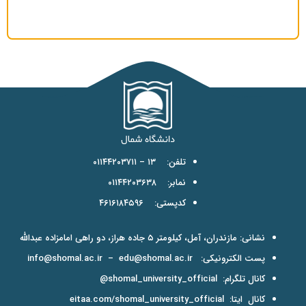
تلفن: ۱۳ – ۰۱۱۴۴۲۰۳۷۱۱
نمابر: ۰۱۱۴۴۲۰۳۶۳۸
کدپستی: ۴۶۱۶۱۸۴۵۹۶
نشانی: مازندران، آمل، کیلومتر ۵ جاده هراز، دو راهی امامزاده عبدالله
پست الکترونیکی:
edu@shomal.ac.ir
–
info@shomal.ac.ir
کانال تلگرام:
shomal_university_official@
کانال ایتا:
eitaa.com/shomal_university_official