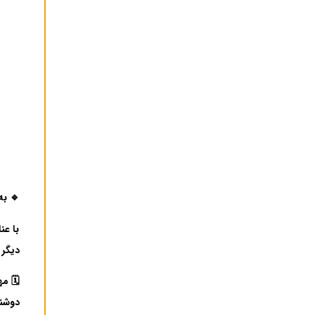
🔹 به ا
با عن
دیگر 
🗓 مه
دوشنبه ۲۱ مهرماه لغایت سه ش