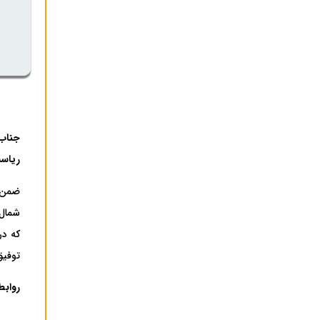
جناب 
ریاس
ضمن ت
که در
توفیق
روابط