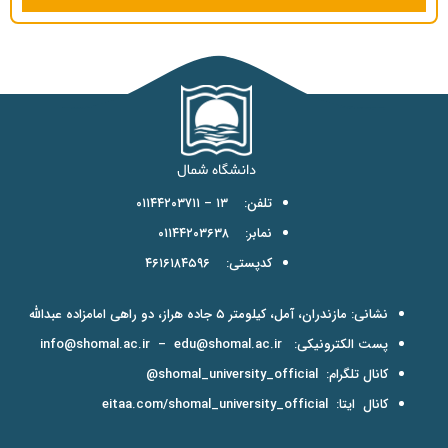
تلفن: ۱۳ – ۰۱۱۴۴۲۰۳۷۱۱
نمابر: ۰۱۱۴۴۲۰۳۶۳۸
کدپستی: ۴۶۱۶۱۸۴۵۹۶
نشانی: مازندران، آمل، کیلومتر ۵ جاده هراز، دو راهی امامزاده عبدالله
پست الکترونیکی:
edu@shomal.ac.ir
–
info@shomal.ac.ir
کانال تلگرام:
shomal_university_official@
کانال ایتا:
eitaa.com/shomal_university_official