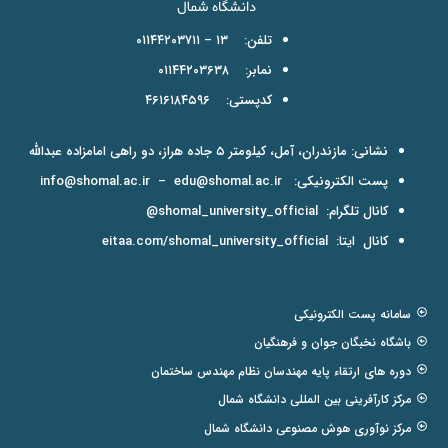
تلفن: ۱۳ – ۰۱۱۴۴۲۰۳۷۱۱
نمابر: ۰۱۱۴۴۲۰۳۶۳۸
کدپستی: ۴۶۱۶۱۸۴۵۹۶
نشانی: مازندران، آمل، کیلومتر ۵ جاده هراز، دو راهی امامزاده عبدالله
پست الکترونیکی:
edu@shomal.ac.ir
–
info@shomal.ac.ir
کانال تلگرام:
shomal_university_official@
کانال ایتا:
eitaa.com/shomal_university_official
سامانه پست الکترونیکی
باشگاه نخبگان جوان و فرهنگیان
دوره های ارتقاء پایه مهندسان نظام مهندس ساختمان
مرکز کارآفرینی بین المللی دانشگاه شمال
مرکز نوآوری هوش مصنوعی دانشگاه شمال