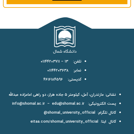
تلفن: ۱۳ – ۰۱۱۴۴۲۰۳۷۱۱
نمابر: ۰۱۱۴۴۲۰۳۶۳۸
کدپستی: ۴۶۱۶۱۸۴۵۹۶
نشانی: مازندران، آمل، کیلومتر ۵ جاده هراز، دو راهی امامزاده عبدالله
پست الکترونیکی:
edu@shomal.ac.ir
–
info@shomal.ac.ir
کانال تلگرام:
shomal_university_official@
کانال ایتا:
eitaa.com/shomal_university_official