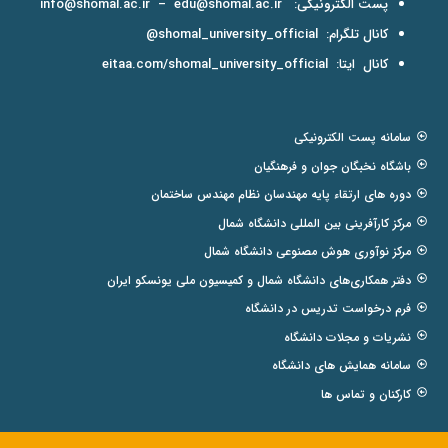
پست الکترونیکی:
edu@shomal.ac.ir
–
info@shomal.ac.ir
کانال تلگرام:
shomal_university_official@
کانال ایتا:
eitaa.com/shomal_university_official
سامانه پست الکترونیکی
باشگاه نخبگان جوان و فرهنگیان
دوره های ارتقاء پایه مهندسان نظام مهندس ساختمان
مرکز کارآفرینی بین المللی دانشگاه شمال
مرکز نوآوری هوش مصنوعی دانشگاه شمال
دفتر همکاری‌های دانشگاه شمال و کمیسیون ملی یونسکو ایران
فرم درخواست تدریس در دانشگاه
نشریات و مجلات دانشگاه
سامانه همایش های دانشگاه
کارکنان و تماس ها