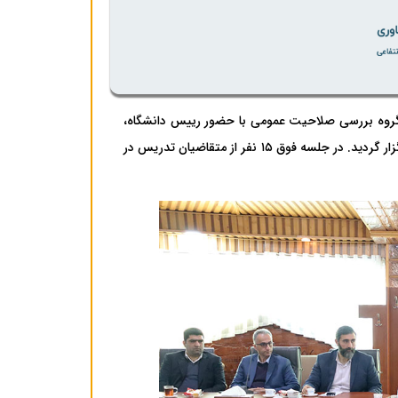
 دانشگاه، روز چهارشنبه مورخ سوم بهمن ماه ۱۴۰۳ جلسه کارگروه بررسی صلاحیت عمومی با حضور رییس دانشگاه،
معاون آموزشی و تحصیلات تکمیلی و سایر اعضا در اتاق VIP جلسات حوزه ریاست برگزار گردید. در جلسه فوق ۱۵ نفر از متقاضیان تدریس در