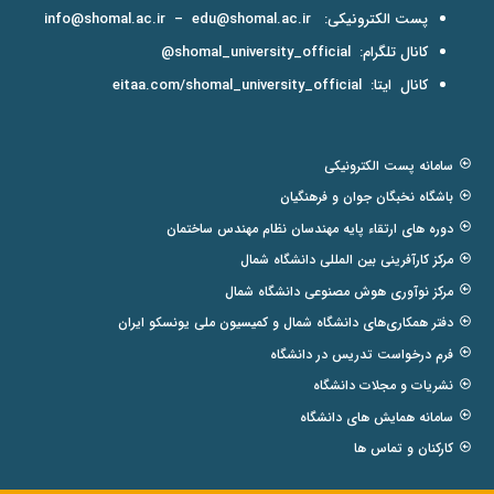
پست الکترونیکی:
edu@shomal.ac.ir
–
info@shomal.ac.ir
کانال تلگرام:
shomal_university_official@
کانال ایتا:
eitaa.com/shomal_university_official
سامانه پست الکترونیکی
باشگاه نخبگان جوان و فرهنگیان
دوره های ارتقاء پایه مهندسان نظام مهندس ساختمان
مرکز کارآفرینی بین المللی دانشگاه شمال
مرکز نوآوری هوش مصنوعی دانشگاه شمال
دفتر همکاری‌های دانشگاه شمال و کمیسیون ملی یونسکو ایران
فرم درخواست تدریس در دانشگاه
نشریات و مجلات دانشگاه
سامانه همایش های دانشگاه
کارکنان و تماس ها