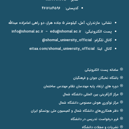
کدپستی: ۴۶۱۶۱۸۴۵۹۶
نشانی: مازندران، آمل، کیلومتر ۵ جاده هراز، دو راهی امامزاده عبدالله
پست الکترونیکی:
edu@shomal.ac.ir
–
info@shomal.ac.ir
کانال تلگرام:
shomal_university_official@
کانال ایتا:
eitaa.com/shomal_university_official
سامانه پست الکترونیکی
باشگاه نخبگان جوان و فرهنگیان
دوره های ارتقاء پایه مهندسان نظام مهندس ساختمان
مرکز کارآفرینی بین المللی دانشگاه شمال
مرکز نوآوری هوش مصنوعی دانشگاه شمال
دفتر همکاری‌های دانشگاه شمال و کمیسیون ملی یونسکو ایران
فرم درخواست تدریس در دانشگاه
نشریات و مجلات دانشگاه