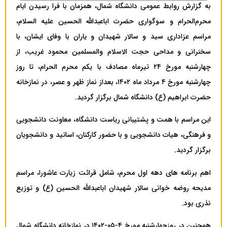
به گزارش روابط عمومی دانشگاه شمال، همزمان با فرا رسیدن ایام
محرم‌الحرام و سوگواری حضرت اباعبدالله الحسین علیه السلام،
مراسم عزاداری سید و سالار شهیدان و یاران با وفای ایشان، با
سخنرانی و مداحی حجت الاسلام والمسلمین محمود غریب، از
چهارشنبه مورخ ۲۴ تیرماه مصادف با یکم محرم الحرام، تا روز
چهارشنبه مورخ ۴ مرداد ماه ۱۴۰۲، بعداز نماز ظهر و عصر، در نمازخانه
حضرت ابراهیم (ع) دانشگاه شمال برگزار گردید.
این مراسم با همت و پشتیبانی ریاست دانشگاه، معاونت دانشجویی
و فرهنگی، هیات دانشجویی و با حضور کارکنان، اساتید و دانشجویان
برگزار گردید.
اهم برنامه‏ های دهه اول محرم، شامل قرائت زیارت عاشورا، مراسم
مدیحه روضه خوانی سالار شهیدان اباعبدالله الحسین (ع) و توزیع
نذری بود.
همچنین در روزچهارشنبه مورخ ۴-۰۵-۱۴۰۲ در نمازخانه دانشگاه شمال