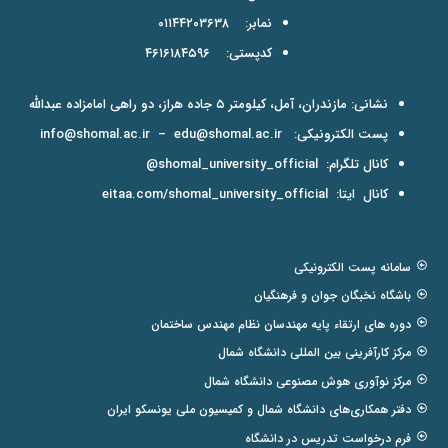
نمابر: ۰۱۱۴۴۲۰۳۶۳۸
کدپستی: ۴۶۱۶۱۸۴۵۹۶
نشانی: مازندران، آمل، کیلومتر ۵ جاده هراز، دو راهی امامزاده عبدالله
پست الکترونیکی:
edu@shomal.ac.ir
–
info@shomal.ac.ir
کانال تلگرام:
shomal_university_official@
کانال ایتا:
eitaa.com/shomal_university_official
سامانه پست الکترونیکی
باشگاه نخبگان جوان و فرهنگیان
دوره های ارتقاء پایه مهندسان نظام مهندس ساختمان
مرکز کارآفرینی بین المللی دانشگاه شمال
مرکز نوآوری هوش مصنوعی دانشگاه شمال
دفتر همکاری‌های دانشگاه شمال و کمیسیون ملی یونسکو ایران
فرم درخواست تدریس در دانشگاه