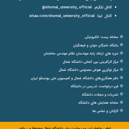
کانال تلگرام:
shomal_university_official@
کانال ایتا:
eitaa.com/shomal_university_official
سامانه پست الکترونیکی
باشگاه نخبگان جوان و فرهنگیان
دوره های ارتقاء پایه مهندسان نظام مهندس ساختمان
مرکز کارآفرینی بین المللی دانشگاه شمال
مرکز نوآوری هوش مصنوعی دانشگاه شمال
دفتر همکاری‌های دانشگاه شمال و کمیسیون ملی یونسکو ایران
فرم درخواست تدریس در دانشگاه
نشریات و مجلات دانشگاه
سامانه همایش های دانشگاه
کارکنان و تماس ها
تمامی حقوق این وب سایت برای دانشگاه شمال محفوظ می باشد.