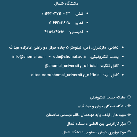
تلفن: ۱۳ – ۰۱۱۴۴۲۰۳۷۱۱
نمابر: ۰۱۱۴۴۲۰۳۶۳۸
کدپستی: ۴۶۱۶۱۸۴۵۹۶
نشانی: مازندران، آمل، کیلومتر ۵ جاده هراز، دو راهی امامزاده عبدالله
پست الکترونیکی:
edu@shomal.ac.ir
–
info@shomal.ac.ir
کانال تلگرام:
shomal_university_official@
کانال ایتا:
eitaa.com/shomal_university_official
سامانه پست الکترونیکی
باشگاه نخبگان جوان و فرهنگیان
دوره های ارتقاء پایه مهندسان نظام مهندس ساختمان
مرکز کارآفرینی بین المللی دانشگاه شمال
مرکز نوآوری هوش مصنوعی دانشگاه شمال