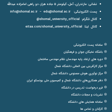
نشانی: مازندران، آمل، کیلومتر ۵ جاده هراز، دو راهی امامزاده عبدالله
پست الکترونیکی:
edu@shomal.ac.ir
–
info@shomal.ac.ir
کانال تلگرام:
shomal_university_official@
کانال ایتا:
eitaa.com/shomal_university_official
سامانه پست الکترونیکی
باشگاه نخبگان جوان و فرهنگیان
دوره های ارتقاء پایه مهندسان نظام مهندس ساختمان
مرکز کارآفرینی بین المللی دانشگاه شمال
مرکز نوآوری هوش مصنوعی دانشگاه شمال
دفتر همکاری‌های دانشگاه شمال و کمیسیون ملی یونسکو ایران
فرم درخواست تدریس در دانشگاه
نشریات و مجلات دانشگاه
سامانه همایش های دانشگاه
کارکنان و تماس ها