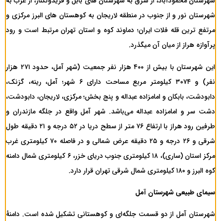
شهرستان محمودآباد، از شرق به شهرستان های بابل و فریدونکنار، از غرب به
شهرستان نور و از جنوب در منطقه لاریجان به کوهستان های البرز مرکزی و
مرتفع ترین قله فلات ایران؛ دماوند کوه و استان تهران مرتبط است و رود
پرآوازه هراز از میان آن میگذرد.
این شهرستان با بیش از ۴۰۰ هزار نفر جمعیت (شهر آمل، حدود ۲۷۱ هزار
نفر) و ۳۰۷۴ کیلومتر مربع مساحت دارای ۶ شهر؛ آمل، رینه، گزنک،
دابودشت، بابکان و امامزاده عبداله و پنج بخش؛ مرکزی، لاریجان، دابودشت،
دشت سر و امامزاده عبداله می‌باشد. شهر آمل واقع در جلگه مازندران و
طرفین رود هراز با ارتفاع ۷۶ متر از سطح دریا در ۵۲ درجه و ۲۱ دقیقه طول
شرقی و ۲۶ درجه و ۲۵ دقیقه عرض شمالی و در فاصله ۷۰ کیلومتری غرب
مرکز استان (ساری)، ۱۸ کیلومتری جنوب دریای خزر، ۶ کیلومتری شمال دامنه
کوه البرز و ۱۸۰ کیلومتری شمال شرقی تهران قرار دارد.
سیمای طبیعی
شهرستان آمل
شهرستان آمل از دو قسمت جلگه‌ای و کوهستانی تشکیل شده است. دامنۀ