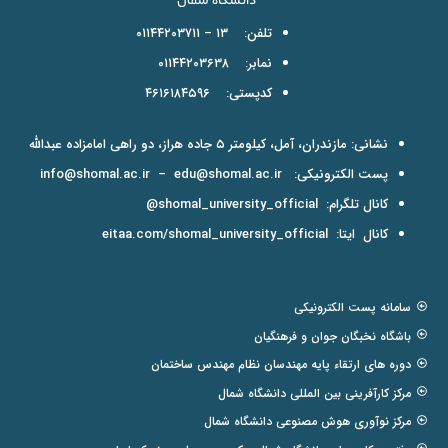
تلفن: ۱۳ – ۰۱۱۴۴۲۰۳۷۱۱
نمابر: ۰۱۱۴۴۲۰۳۶۳۸
کدپستی: ۴۶۱۶۱۸۴۵۹۶
نشانی: مازندران، آمل، کیلومتر ۵ جاده هراز، دو راهی امامزاده عبدالله
پست الکترونیکی:
edu@shomal.ac.ir
–
info@shomal.ac.ir
کانال تلگرام:
shomal_university_official@
کانال ایتا:
eitaa.com/shomal_university_official
سامانه پست الکترونیکی
باشگاه نخبگان جوان و فرهنگیان
دوره های ارتقاء پایه مهندسان نظام مهندس ساختمان
مرکز کارآفرینی بین المللی دانشگاه شمال
مرکز نوآوری هوش مصنوعی دانشگاه شمال