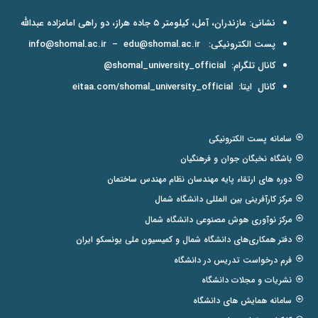
نشانی: مازندران، آمل، کیلومتر ۵ جاده هراز، دو راهی امامزاده عبدالله
پست الکترونیکی:
edu@shomal.ac.ir
–
info@shomal.ac.ir
کانال تلگرام:
shomal_university_official@
کانال ایتا:
eitaa.com/shomal_university_official
سامانه پست الکترونیکی
باشگاه نخبگان جوان و فرهنگیان
دوره های ارتقاء پایه مهندسان نظام مهندس ساختمان
مرکز کارآفرینی بین المللی دانشگاه شمال
مرکز نوآوری هوش مصنوعی دانشگاه شمال
دفتر همکاری‌های دانشگاه شمال و کمیسیون ملی یونسکو ایران
فرم درخواست تدریس در دانشگاه
نشریات و مجلات دانشگاه
سامانه همایش های دانشگاه