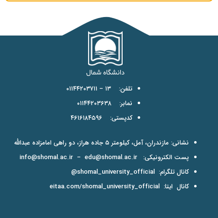
تلفن: ۱۳ – ۰۱۱۴۴۲۰۳۷۱۱
نمابر: ۰۱۱۴۴۲۰۳۶۳۸
کدپستی: ۴۶۱۶۱۸۴۵۹۶
نشانی: مازندران، آمل، کیلومتر ۵ جاده هراز، دو راهی امامزاده عبدالله
پست الکترونیکی:
edu@shomal.ac.ir
–
info@shomal.ac.ir
کانال تلگرام:
shomal_university_official@
کانال ایتا:
eitaa.com/shomal_university_official