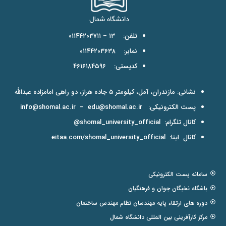
تلفن: ۱۳ – ۰۱۱۴۴۲۰۳۷۱۱
نمابر: ۰۱۱۴۴۲۰۳۶۳۸
کدپستی: ۴۶۱۶۱۸۴۵۹۶
نشانی: مازندران، آمل، کیلومتر ۵ جاده هراز، دو راهی امامزاده عبدالله
پست الکترونیکی:
edu@shomal.ac.ir
–
info@shomal.ac.ir
کانال تلگرام:
shomal_university_official@
کانال ایتا:
eitaa.com/shomal_university_official
سامانه پست الکترونیکی
باشگاه نخبگان جوان و فرهنگیان
دوره های ارتقاء پایه مهندسان نظام مهندس ساختمان
مرکز کارآفرینی بین المللی دانشگاه شمال