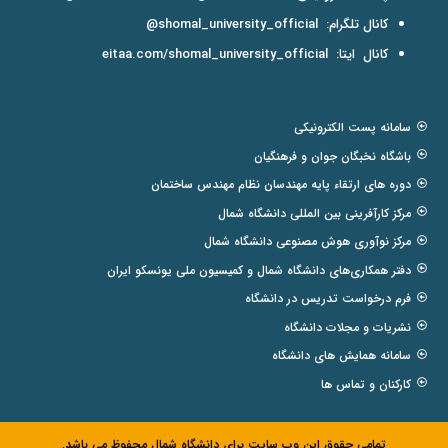
کانال تلگرام:
shomal_university_official@
کانال ایتا:
eitaa.com/shomal_university_official
سامانه پست الکترونیکی
باشگاه نخبگان جوان و فرهنگیان
دوره های ارتقاء پایه مهندسان نظام مهندس ساختمان
مرکز کارآفرینی بین المللی دانشگاه شمال
مرکز نوآوری هوش مصنوعی دانشگاه شمال
دفتر همکاری‌های دانشگاه شمال و کمیسیون ملی یونسکو ایران
فرم درخواست تدریس در دانشگاه
نشریات و مجلات دانشگاه
سامانه همایش های دانشگاه
کارکنان و تماس ها
تمامی حقوق این وب سایت برای دانشگاه شمال محفوظ می باشد.