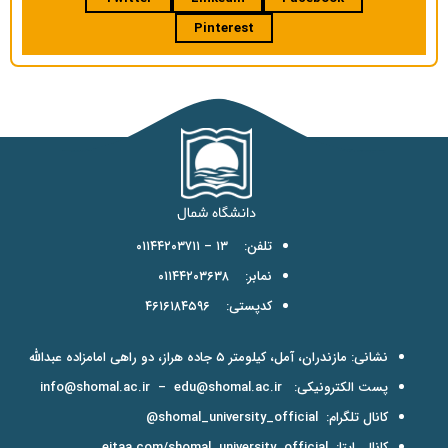
Pinterest
تلفن: ۱۳ – ۰۱۱۴۴۲۰۳۷۱۱
نمابر: ۰۱۱۴۴۲۰۳۶۳۸
کدپستی: ۴۶۱۶۱۸۴۵۹۶
نشانی: مازندران، آمل، کیلومتر ۵ جاده هراز، دو راهی امامزاده عبدالله
پست الکترونیکی:
edu@shomal.ac.ir
–
info@shomal.ac.ir
کانال تلگرام:
shomal_university_official@
کانال ایتا:
eitaa.com/shomal_university_official