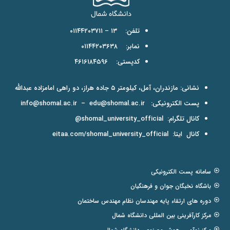
تلفن: ۱۳ – ۰۱۱۴۴۲۰۳۷۱۱
نمابر: ۰۱۱۴۴۲۰۳۶۳۸
کدپستی: ۴۶۱۶۱۸۴۵۹۶
نشانی: مازندران، آمل، کیلومتر ۵ جاده هراز، دو راهی امامزاده عبدالله
پست الکترونیکی:
edu@shomal.ac.ir
–
info@shomal.ac.ir
کانال تلگرام:
shomal_university_official@
کانال ایتا:
eitaa.com/shomal_university_official
سامانه پست الکترونیکی
باشگاه نخبگان جوان و فرهنگیان
دوره های ارتقاء پایه مهندسان نظام مهندس ساختمان
مرکز کارآفرینی بین المللی دانشگاه شمال