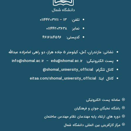
تلفن: ۱۳ – ۰۱۱۴۴۲۰۳۷۱۱
نمابر: ۰۱۱۴۴۲۰۳۶۳۸
کدپستی: ۴۶۱۶۱۸۴۵۹۶
نشانی: مازندران، آمل، کیلومتر ۵ جاده هراز، دو راهی امامزاده عبدالله
پست الکترونیکی:
edu@shomal.ac.ir
–
info@shomal.ac.ir
کانال تلگرام:
shomal_university_official@
کانال ایتا:
eitaa.com/shomal_university_official
سامانه پست الکترونیکی
باشگاه نخبگان جوان و فرهنگیان
دوره های ارتقاء پایه مهندسان نظام مهندس ساختمان
مرکز کارآفرینی بین المللی دانشگاه شمال