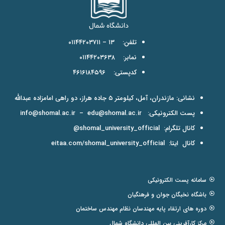
تلفن: ۱۳ – ۰۱۱۴۴۲۰۳۷۱۱
نمابر: ۰۱۱۴۴۲۰۳۶۳۸
کدپستی: ۴۶۱۶۱۸۴۵۹۶
نشانی: مازندران، آمل، کیلومتر ۵ جاده هراز، دو راهی امامزاده عبدالله
پست الکترونیکی:
edu@shomal.ac.ir
–
info@shomal.ac.ir
کانال تلگرام:
shomal_university_official@
کانال ایتا:
eitaa.com/shomal_university_official
سامانه پست الکترونیکی
باشگاه نخبگان جوان و فرهنگیان
دوره های ارتقاء پایه مهندسان نظام مهندس ساختمان
مرکز کارآفرینی بین المللی دانشگاه شمال