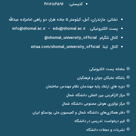
کدپستی: ۴۶۱۶۱۸۴۵۹۶
نشانی: مازندران، آمل، کیلومتر ۵ جاده هراز، دو راهی امامزاده عبدالله
پست الکترونیکی:
edu@shomal.ac.ir
–
info@shomal.ac.ir
کانال تلگرام:
shomal_university_official@
کانال ایتا:
eitaa.com/shomal_university_official
سامانه پست الکترونیکی
باشگاه نخبگان جوان و فرهنگیان
دوره های ارتقاء پایه مهندسان نظام مهندس ساختمان
مرکز کارآفرینی بین المللی دانشگاه شمال
مرکز نوآوری هوش مصنوعی دانشگاه شمال
دفتر همکاری‌های دانشگاه شمال و کمیسیون ملی یونسکو ایران
فرم درخواست تدریس در دانشگاه
نشریات و مجلات دانشگاه