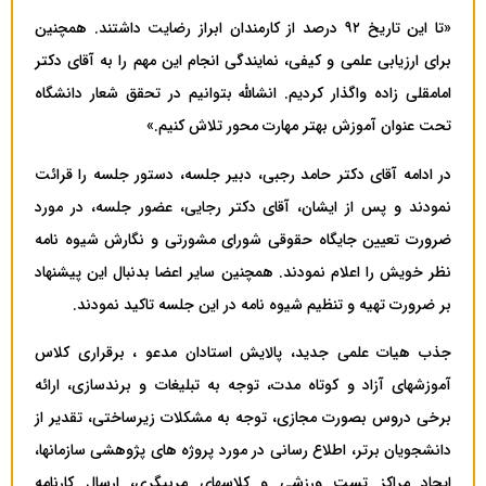
«تا این تاریخ ۹۲ درصد از کارمندان ابراز رضایت داشتند. همچنین
برای ارزیابی علمی و کیفی، نمایندگی انجام این مهم را به آقای دکتر
امامقلی زاده واگذار کردیم. انشالله بتوانیم در تحقق شعار دانشگاه
تحت عنوان آموزش بهتر مهارت محور تلاش کنیم.»
در ادامه آقای دکتر حامد رجبی، دبیر جلسه، دستور جلسه را قرائت
نمودند و پس از ایشان، آقای دکتر رجایی، عضور جلسه، در مورد
ضرورت تعیین جایگاه حقوقی شورای مشورتی و نگارش شیوه نامه
نظر خویش را اعلام نمودند. همچنین سایر اعضا بدنبال این پیشنهاد
بر ضرورت تهیه و تنظیم شیوه نامه در این جلسه تاکید نمودند.
جذب هیات علمی جدید، پالایش استادان مدعو ، برقراری کلاس
آموزشهای آزاد و کوتاه مدت، توجه به تبلیغات و برندسازی، ارائه
برخی دروس بصورت مجازی، توجه به مشکلات زیرساختی، تقدیر از
دانشجویان برتر، اطلاع رسانی در مورد پروژه های پژوهشی سازمانها،
ایجاد مراکز تست ورزشی و کلاسهای مربیگری، ارسال کارنامه