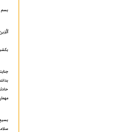
بسم ا
ٱلَّذِینَ
بکشید
جنایت
بدانن
حادثه
مهمان
بسیج 
سلامت