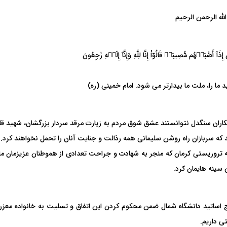
لله الرحمن الرحیم
 إِذَآ أَصَٰبَتۡهُم مُّصِیبَهٞ قَالُوٓاْ إِنَّا لِلَّهِ وَإِنَّآ إِلَیۡهِ رَٰجِعُونَ
 ما را، ملت ما بیدارتر می شود. امام خمینی (ره)
کاران سنگدل نتوانستند عشق شوق مردم به زیارت مرقد سردار بزرگشان، شهید قاس
د که سربازان راه روشن سلیمانی همه رذالت و جنایت آنان را تحمل نخواهند کرد. ا
 تروریستی کرمان که منجر به شهادت و جراحت تعدادی از هموطنان عزیزمان ما شد
 سینه هایمان کرد.
اساتید دانشگاه شمال ضمن محکوم کردن این اتفاق و
تسلیت به خانواده معزر 
ی داریم.