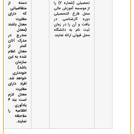
تحصیلی (شماره ۲) را
دسته از
از موسسه آموزش عالی
متقاضیانی
محل فارغ التحصیلی
که دارای
دوره کارشناسی در
مغایرت
یافت و آن را در زمان
معدل باشند
ثبت نام به دانشگاه
(معدل
محل قبولی ارائه نمایند.
مندرج در
مدرک آنان
کمتر از
معدل اعلام
شده به این
سازمان
باشد)
خودداری
خواهد شد.
افراد دارای
مغایرت
معدل لازم
است بند ۴
یادآوری
اطلاعیه را
ملاحظه
نمایند
.