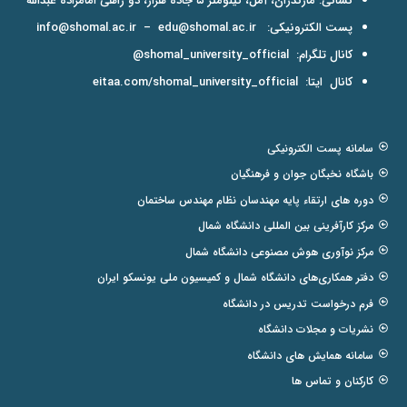
نشانی: مازندران، آمل، کیلومتر ۵ جاده هراز، دو راهی امامزاده عبدالله
پست الکترونیکی:
edu@shomal.ac.ir
–
info@shomal.ac.ir
کانال تلگرام:
shomal_university_official@
کانال ایتا:
eitaa.com/shomal_university_official
سامانه پست الکترونیکی
باشگاه نخبگان جوان و فرهنگیان
دوره های ارتقاء پایه مهندسان نظام مهندس ساختمان
مرکز کارآفرینی بین المللی دانشگاه شمال
مرکز نوآوری هوش مصنوعی دانشگاه شمال
دفتر همکاری‌های دانشگاه شمال و کمیسیون ملی یونسکو ایران
فرم درخواست تدریس در دانشگاه
نشریات و مجلات دانشگاه
سامانه همایش های دانشگاه
کارکنان و تماس ها