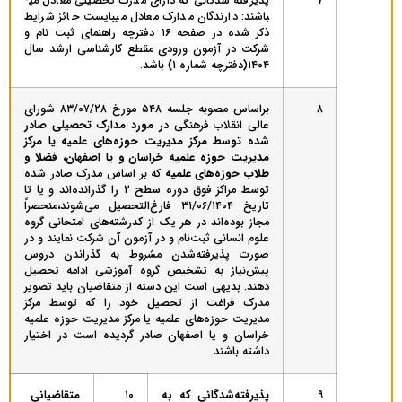
۷
پذیرفته شدگانی که دارای مدرک تحصیلی معادل می­
باشند: دارندگان مدارک معادل می­بایست حائز شرایط
ذکر شده در صفحه ۱۶ دفترچه راهنمای ثبت نام و
شرکت در آزمون ورودی مقطع کارشناسی ارشد سال
۱۴۰۴(دفترچه شماره ۱) باشد.
۸
براساس‌ مصوبه‌ جلسه ۵۴۸ مورخ ۸۳/۰۷/۲۸ شورای
عالی‌ انقلاب فرهنگی‌ د
ر مورد مدارک‌ تحصیلی‌ صادر
شده‌ توسط مرکز مدیریت حوزه‌های علمیه
یا مرکز
مدیریت حوزه علمیه خراسان و یا اصفهان، فضلا و
طلاب ‌حوزه‌های علمیه
که بر اساس‌ مدرک‌ صادر شده‌
توسط مراکز فوق دوره ‌سطح ‌۲ را گذرانده‌اند و یا تا
تاریخ ۳۱/۰۶/۱۴۰۴ فارغ‌التحصیل‌ می‌شوند،‌منحصراً
مجاز بوده‌اند در هر یک‌ از کدرشته‌های ‌امتحانی گروه
علوم انسانی ثبت‌نام‌ و در آزمون‌ آن‌ شرکت‌ نمایند و در
صورت پذیرفته‌شدن مشروط به گذراندن دروس
پیش‌نیاز به تشخیص گروه آموزشی ادامه تحصیل
دهند. بدیهی‌ است ‌این‌ دسته‌ از متقاضیان باید تصویر
مدرک‌ فراغت‌ از تحصیل‌ خود را که‌ توسط مرکز
مدیریت حوزه‌های علمیه یا مرکز مدیریت حوزه علمیه
خراسان و یا اصفهان صادر گردیده ‌است‌ در اختیار
داشته باشند.
۹
پذیرفته‌شدگانی‌ که‌ به‌
۱۰
متقاضیانی