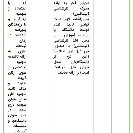
دلایلی‌ قادر به‌ ارائه‌
که با
مدرک‌ کارشناسی
استفاده از
(لیسانس‌)
سهمیه‌
نمی‌باشند،
لازم‌ است‌
ایثارگران و
گواهی‌ تایید شده‌
یا رزمندگان
توسط دانشگاه‌ یا
پذیرفته
موسسه‌ آموزش‌ عالی‌
‌شده‌اند
در
محل ‌اخذ کارشناسی‌
زمان
(لیسانس‌) با محتوی
ثبت‌نام
فرم ذیل این اطلاعیه
نیازی به
(این فرم از
ارائه تائیدیه
دانشگاههای محل
سهمیه
قبولی قابل دریافت
ثبت‌نامی از
است) را ارائه‌ نمایند.
سوی ارگان
ذیربط
ندارند و
ملاک تائید
سهمیه آنان
همان عنوان
سهمیه درج
شده در
فایل قبولی
دانشگاهها و
موسسات
آموزش