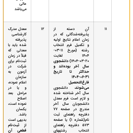
عالی
می‌باشد
۱۱
آن دسته از
۱۲
معدل‌ مدرک
پذیرفته‌شدگانی که در
کارشناسی
زمان اعلام نتایج اولیه
پذیرفته‌
و تکمیل فرم انتخاب
شده‌ باید با
رشته (مورخ ۱۱-۰۳-
معدلی‌ که‌
۱۴۰۴ لغایت
قبلاً در زمان
۲۰-۰۳-۱۴۰۴)
دانشجوی
ثبت‌نام برای
سال آخر بوده‌اند و
شرکت در
حداکثر تا تاریخ
آزمون به‌
۳۱-۰۶-۱۴۰۴
سازمان‌
فارغ‌التحصیل
اعلام‌ نموده‌،
می‌شوند،
دانشجوی
و یا در
سال آخر شناخته شده
مراحل بعد
و لازم است فرم معدل
اصلاح
دانشجویان سال آخر
نموده است،
مندرج در صفحه ۷۷
یکسان‌
دفترچه راهنمای ثبت
باشد.
نام(شماره ۱) یا صفحه
بدیهی است
۵۷۳ دفترچه راهنمای
ا
ز ثبت‌نام
انتخاب رشته­های
قطعی آن