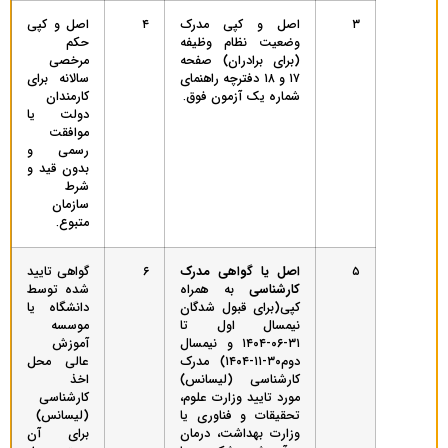
۳
اصل و کپی مدرک‌
۴
اصل و کپی
‌وضعیت ‌نظام ‌وظیفه
حکم
(برای برادران) صفحه
مرخصی
۱۷ و ۱۸ دفترچه‌ راهنمای‌
سالانه برای
شماره‌ یک‌ آزمون‌ فوق.
کارمندان
دولت یا
موافقت
رسمی و
بدون قید و
شرط
سازمان
متبوع.
۵
اصل
یا گواهی مدرک
۶
گواهی‌ تایید
کارشناسی
به همراه
شده‌ توسط
کپی(برای قبول شدگان
دانشگاه‌ یا
نیمسال اول تا
موسسه‌
۳۱-۰۶-۱۴۰۴ و نیمسال
آموزش‌
دوم۳۰-۱۱-۱۴۰۴) مدرک‌
عالی‌ محل‌
کارشناسی‌ (لیسانس‌)
اخذ
مورد تایید وزارت‌ علوم‌،
کارشناسی‌
تحقیقات‌ و فناوری‌ یا
(لیسانس‌)
وزارت‌ بهداشت‌، درمان‌
برای‌ آن‌