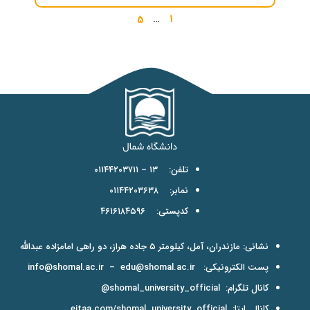
5
…
1
تلفن: ۱۳ – ۰۱۱۴۴۲۰۳۷۱۱
نمابر: ۰۱۱۴۴۲۰۳۶۳۸
کدپستی: ۴۶۱۶۱۸۴۵۹۶
نشانی: مازندران، آمل، کیلومتر ۵ جاده هراز، دو راهی امامزاده عبدالله
پست الکترونیکی:
edu@shomal.ac.ir
–
info@shomal.ac.ir
کانال تلگرام:
shomal_university_official@
کانال ایتا:
eitaa.com/shomal_university_official